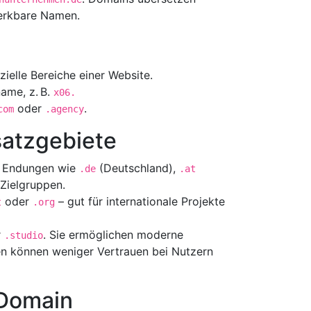
merkbare Namen.
zielle Bereiche einer Website.
ame, z. B.
x06.
oder
.
com
.agency
satzgebiete
e Endungen wie
(Deutschland),
.de
.at
 Zielgruppen.
oder
– gut für internationale Projekte
t
.org
r
. Sie ermöglichen moderne
.studio
 können weniger Vertrauen bei Nutzern
 Domain