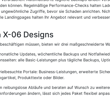
 werden können. Regelmäßige Performance-Checks halten Lad
 ungewöhnliche Zugriffe, bevor sie Schaden anrichten. Nicht 
ale Landingpages halten Ihr Angebot relevant und verbessern
 X-06 Designs
s beschäftigen müssen, bieten wir drei maßgeschneiderte W
monatliche Updates, wöchentliche Backups und Notfall­wiede
­seiten: alle Basic-Leistungen plus tägliche Backups, Upt
ielbesuchte Portale: Business-Leistungen, erweiterte Siche
g­artikel, Produkt­texte oder Bilder.
 reibungslose Abläufe und beraten auf Wunsch zu weitere
Anforderungen ändern, lässt sich jedes Paket flexibel anpas