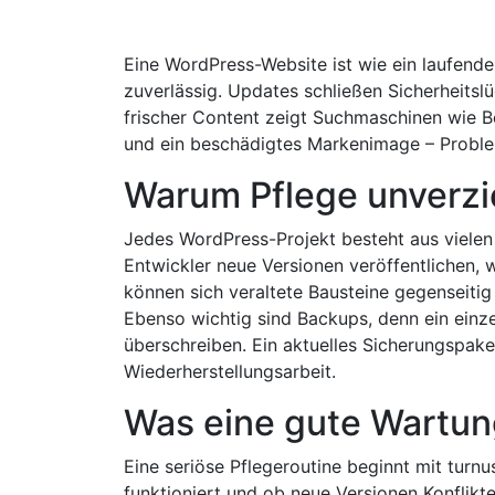
Eine WordPress-Website ist wie ein laufende
zuverlässig. Updates schließen Sicherheits
frischer Content zeigt Suchmaschinen wie Bes
und ein beschädigtes Marken­image – Problem
Warum Pflege unverzic
Jedes WordPress-Projekt besteht aus vielen
Entwickler neue Versionen veröffentlichen, 
können sich veraltete Bausteine gegenseitig 
Ebenso wichtig sind Backups, denn ein einzel
überschreiben. Ein aktuelles Sicherungs­pak
Wiederherstellungs­arbeit.
Was eine gute Wartun
Eine seriöse Pflege­routine beginnt mit tur
funktioniert und ob neue Versionen Konflikt