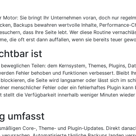
r Motor: Sie bringt Ihr Unternehmen voran, doch nur regelmä
lücken, Backups bewahren wertvolle Inhalte, Performance-C
uchern, dass Ihre Seite lebt. Wer diese Routine vernachläss
e, die oft erst dann auffallen, wenn sie bereits teuer gewo
htbar ist
 beweglichen Teilen: dem Kernsystem, Themes, Plugins, Da
werden Fehler behoben und Funktionen verbessert. Bleibt Ihr
blockieren, die Seite wird langsamer oder lässt sich im sch
ner menschlicher Fehler oder ein fehlerhaftes Plugin kann 
et stellt die Verfügbarkeit innerhalb weniger Minuten wied
g umfasst
nus­mäßigen Core-, Theme- und Plugin-Updates. Direkt danac
e verursachen. Automatisierte tägliche Backups landen versc