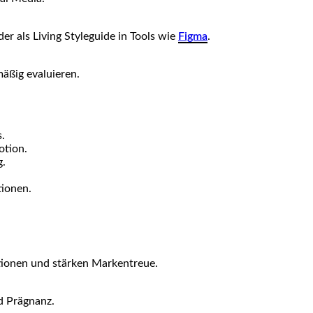
r als Living Styleguide in Tools wie
Figma
.
äßig evaluieren.
.
tion.
g.
tionen.
tionen und stärken Markentreue.
d Prägnanz.