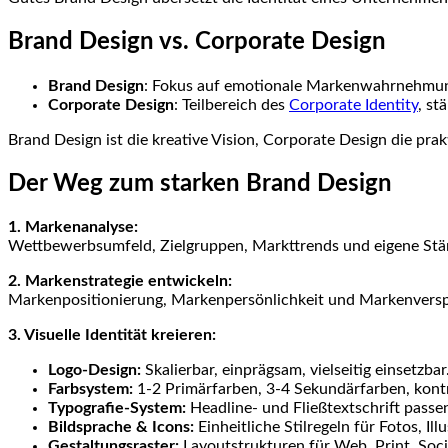
Brand Design vs. Corporate Design
Brand Design
: Fokus auf emotionale Markenwahrnehmung,
Corporate Design
: Teilbereich des
Corporate Identity
, st
Brand Design ist die kreative Vision, Corporate Design die pr
Der Weg zum starken Brand Design
1. Markenanalyse:
Wettbewerbsumfeld, Zielgruppen, Markttrends und eigene Stä
2. Markenstrategie entwickeln:
Markenpositionierung, Markenpersönlichkeit und Markenverspr
3. Visuelle Identität kreieren:
Logo-Design:
Skalierbar, einprägsam, vielseitig einsetzbar
Farbsystem:
1-2 Primärfarben, 3-4 Sekundärfarben, ko
Typografie-System:
Headline- und Fließtextschrift pass
Bildsprache & Icons:
Einheitliche Stilregeln für Fotos, Il
Gestaltungsraster:
Layoutstrukturen für Web, Print, Soci