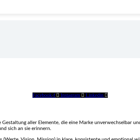
Facebook-f
Instagram
Linkedin
he Gestaltung aller Elemente, die eine Marke unverwechselbar un
d sich an sie erinnern.
 (Werte, Vision, Mission) in klare, konsistente und emotional w