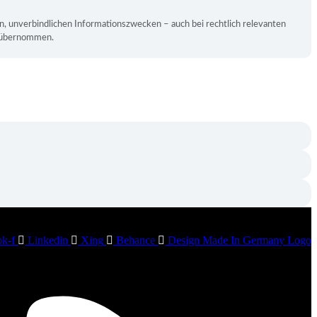
en, unverbindlichen Informationszwecken – auch bei rechtlich relevanten
te übernommen.
k-f
Linkedin
Xing
Behance
Design Made In Germany Logo