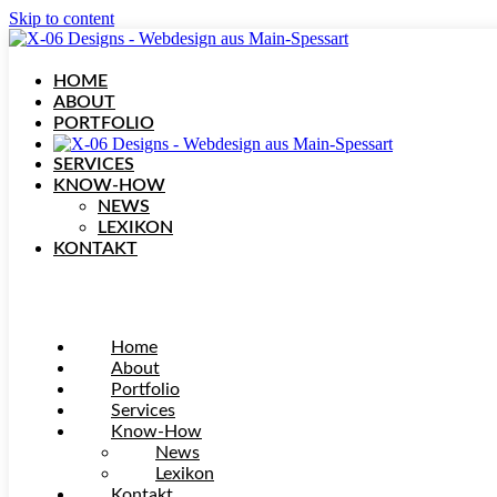
Skip to content
HOME
ABOUT
PORTFOLIO
SERVICES
KNOW-HOW
NEWS
LEXIKON
KONTAKT
Home
About
Portfolio
Services
Know-How
News
Lexikon
Kontakt