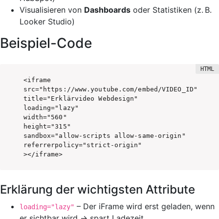
Visualisieren von
Dashboards
oder Statistiken (z. B.
Looker Studio)
Beispiel-Code
<iframe

src="https://www.youtube.com/embed/VIDEO_ID"

title="Erklärvideo Webdesign"

loading="lazy"

width="560"

height="315"

sandbox="allow-scripts allow-same-origin"

referrerpolicy="strict-origin"

Erklärung der wichtigsten Attribute
– Der iFrame wird erst geladen, wenn
loading="lazy"
er sichtbar wird → spart Ladezeit.