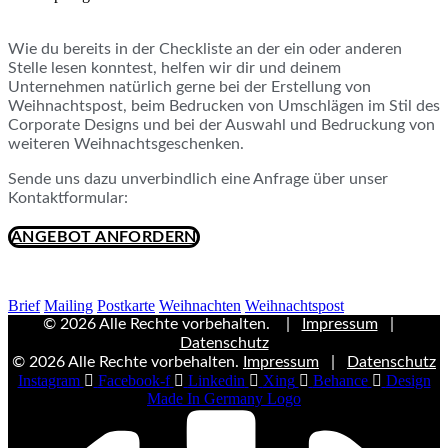
Wie du bereits in der Checkliste an der ein oder anderen
Stelle lesen konntest, helfen wir dir und deinem
Unternehmen natürlich gerne bei der Erstellung von
Weihnachtspost, beim Bedrucken von Umschlägen im Stil des
Corporate Designs und bei der Auswahl und Bedruckung von
weiteren Weihnachtsgeschenken.
Sende uns dazu unverbindlich eine Anfrage über unser
Kontaktformular:
ANGEBOT ANFORDERN
Brief
Mailing
Postkarte
Weihnachten
Weihnachtspost
© 2026 Alle Rechte vorbehalten. |
Impressum
|
Datenschutz
© 2026 Alle Rechte vorbehalten.
Impressum
|
Datenschutz
Instagram
Facebook-f
Linkedin
Xing
Behance
Design
Made In Germany Logo