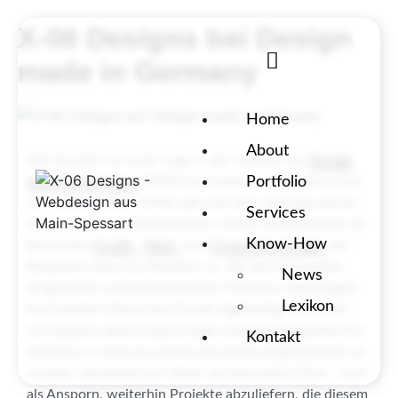
X-06 Designs bei Design
made in Germany
Home
About
Seit Kurzem ist unser Logo in der Galerie von
Design
made in Germany
(DMIG) vertreten – und darauf sind
Portfolio
wir wirklich stolz. DMIG gilt seit über zwanzig Jahren
Services
als eines der renommiertesten Online-Schaufenster für
Know-How
deutsches
Grafik-
,
Web-
und
Corporate Design
; die
Redaktion lässt nur Arbeiten zu, die durch Qualität,
News
Originalität und handwerkliche Präzision überzeugen.
Lexikon
Fachmedien führen das Portal regelmäßig unter den
wichtigsten deutschsprachigen Inspirationsquellen für
Kontakt
Kreative. In diese kuratierte Auswahl aufgenommen zu
werden, verstehen wir daher als besondere Ehre – und
als Ansporn, weiterhin Projekte abzuliefern, die diesem