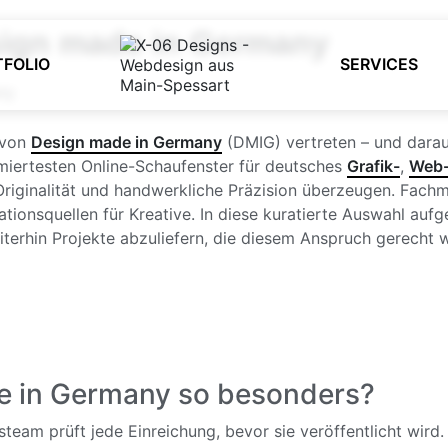
sign made in Germany
TFOLIO
SERVICES
e von
Design made in Germany
(DMIG) vertreten – und darauf 
miertesten Online-Schaufenster für deutsches
Grafik-
,
Web
, Originalität und handwerkliche Präzision überzeugen. Fach
ationsquellen für Kreative. In diese kuratierte Auswahl a
iterhin Projekte abzuliefern, die diesem Anspruch gerecht 
 in Germany so besonders?
team prüft jede Einreichung, bevor sie veröffentlicht wird