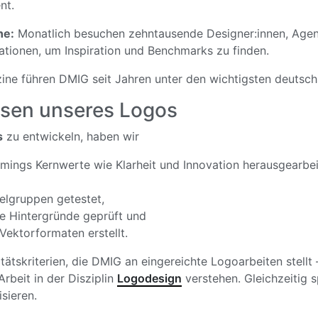
nt.
ne:
Monatlich besuchen zehntausende Designer:innen, Agent
rationen, um Inspiration und Benchmarks zu finden.
e führen DMIG seit Jahren unter den wichtigsten deutschs
issen unseres Logos
s
zu entwickeln, haben wir
mings Kernwerte wie Klarheit und Innovation herausgearbei
Zielgruppen getestet,
he Hintergründe geprüft und
Vektor­formaten erstellt.
täts­kriterien, die DMIG an eingereichte Logoarbeiten stell
rbeit in der Disziplin
Logodesign
verstehen. Gleichzeitig s
sieren.