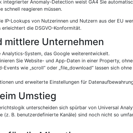
 integrierter Anomaly-Detection weist GA4 Sie automatis
ie schnell reagieren müssen.
le IP-Lookups von Nutzerinnen und Nutzern aus der EU wer
 erleichtert die DSGVO-Konformität.
nd mittlere Unternehmen
le Analytics-System, das Google weiterentwickelt.
ieren Sie Website- und App-Daten in einer Property, ohne
-Events wie „scroll“ oder „file_download“ lassen sich ohne
ionen und erweiterte Einstellungen für Daten­aufbewahrung
beim Umstieg
ichts­logik unterscheiden sich spürbar von Universal Analyt
te (z. B. benutzer­definierte Kanäle) sind noch nicht so um