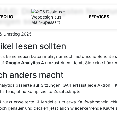
GA4): Die wichtigsten Neuer
TFOLIO
SERVICES
eigen sollten
kel lesen sollten
ics keine neuen Daten mehr; nur noch historische Berichte 
auf
Google Analytics 4
umzusteigen, damit Sie keine Lücke
ch anders macht
alytics basierte auf Sitzungen; GA4 erfasst jede Aktion – Kli
erhaltens, ohne komplizierte Zusatz­skripte.
 nutzt erweiterte KI-Modelle, um etwa Kauf­wahrscheinlich
och genauer und decken jetzt auch wiederkehrende Käufe 