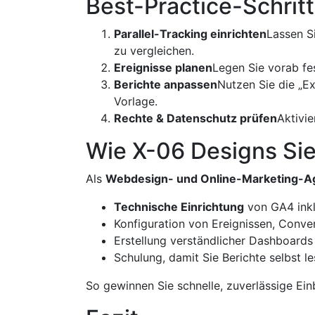
Best-Practice-Schritt
Parallel-Tracking einrichten
Lassen S
zu vergleichen.
Ereignisse planen
Legen Sie vorab fes
Berichte anpassen
Nutzen Sie die „E
Vorlage.
Rechte & Datenschutz prüfen
Aktivi
Wie X-06 Designs Sie
Als
Webdesign- und Online-Marketing-A
Technische Einrichtung
von GA4 ink
Konfiguration von Ereignissen, Conv
Erstellung verständlicher Dashboards
Schulung, damit Sie Berichte selbst l
So gewinnen Sie schnelle, zuverlässige Ei