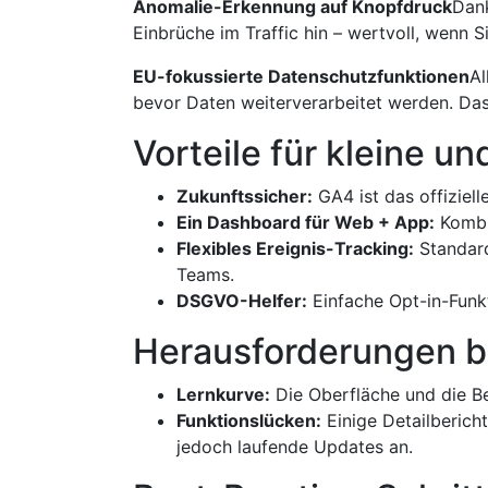
Anomalie-Erkennung auf Knopfdruck
Dank
Einbrüche im Traffic hin – wertvoll, wenn S
EU-fokussierte Datenschutz­funktionen
Al
bevor Daten weiterverarbeitet werden. Das
Vorteile für kleine u
Zukunftssicher:
GA4 ist das offiziel
Ein Dashboard für Web + App:
Kombin
Flexibles Ereignis-Tracking:
Standard
Teams.
DSGVO-Helfer:
Einfache Opt-in-Funkt
Herausforderungen 
Lernkurve:
Die Oberfläche und die Ber
Funktionslücken:
Einige Detail­berich
jedoch laufende Updates an.