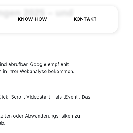
ungen 2025 – und
KNOW-HOW
KONTAKT
sind abrufbar. Google empfiehlt
n in Ihrer Webanalyse bekommen.
ck, Scroll, Video­start – als „Event“. Das
keiten oder Abwanderungs­risiken zu
ab.