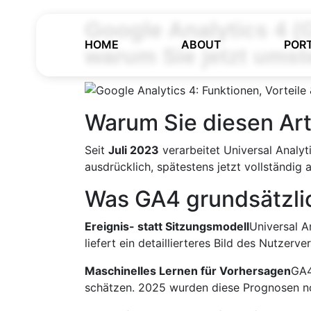
Google Analytics 4 (
HOME
ABOUT
POR
warum Sie jetzt umst
Warum Sie diesen Arti
Seit
Juli 2023
verarbeitet Universal Analyt
ausdrücklich, spätestens jetzt vollständig 
Was GA4 grundsätzli
Ereignis- statt Sitzungsmodell
Universal An
liefert ein detaillierteres Bild des Nutzer­v
Maschinelles Lernen für Vorhersagen
GA4
schätzen. 2025 wurden diese Prognosen n