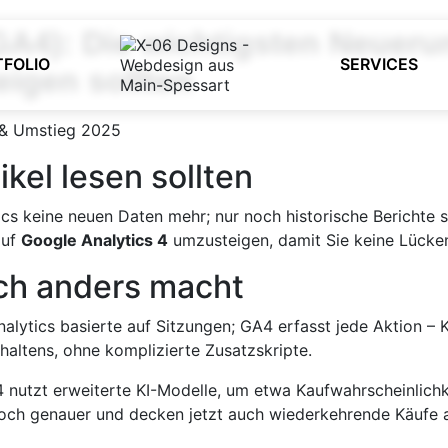
GA4): Die wichtigsten Neuer
TFOLIO
SERVICES
eigen sollten
kel lesen sollten
ics keine neuen Daten mehr; nur noch historische Berichte 
auf
Google Analytics 4
umzusteigen, damit Sie keine Lücke
ch anders macht
alytics basierte auf Sitzungen; GA4 erfasst jede Aktion – Kli
erhaltens, ohne komplizierte Zusatz­skripte.
 nutzt erweiterte KI-Modelle, um etwa Kauf­wahrscheinlich
och genauer und decken jetzt auch wiederkehrende Käufe 