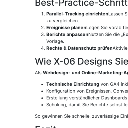
Best-Practice-Schritt
Parallel-Tracking einrichten
Lassen S
zu vergleichen.
Ereignisse planen
Legen Sie vorab fes
Berichte anpassen
Nutzen Sie die „E
Vorlage.
Rechte & Datenschutz prüfen
Aktivi
Wie X-06 Designs Sie
Als
Webdesign- und Online-Marketing-A
Technische Einrichtung
von GA4 ink
Konfiguration von Ereignissen, Conv
Erstellung verständlicher Dashboards
Schulung, damit Sie Berichte selbst l
So gewinnen Sie schnelle, zuverlässige Ei