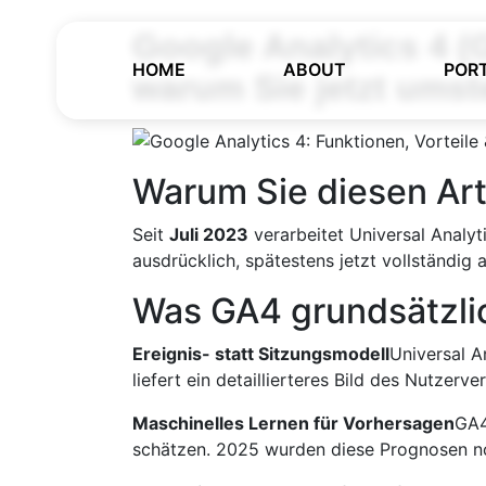
Google Analytics 4 (
HOME
ABOUT
POR
warum Sie jetzt umst
Warum Sie diesen Arti
Seit
Juli 2023
verarbeitet Universal Analyt
ausdrücklich, spätestens jetzt vollständig 
Was GA4 grundsätzli
Ereignis- statt Sitzungsmodell
Universal An
liefert ein detaillierteres Bild des Nutzer­v
Maschinelles Lernen für Vorhersagen
GA4
schätzen. 2025 wurden diese Prognosen n