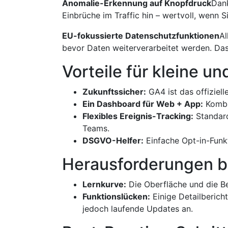
Anomalie-Erkennung auf Knopfdruck
Dank
Einbrüche im Traffic hin – wertvoll, wenn S
EU-fokussierte Datenschutz­funktionen
Al
bevor Daten weiterverarbeitet werden. Das
Vorteile für kleine u
Zukunftssicher:
GA4 ist das offiziel
Ein Dashboard für Web + App:
Kombin
Flexibles Ereignis-Tracking:
Standard
Teams.
DSGVO-Helfer:
Einfache Opt-in-Funkt
Herausforderungen 
Lernkurve:
Die Oberfläche und die Ber
Funktionslücken:
Einige Detail­berich
jedoch laufende Updates an.