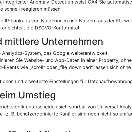
 integrierter Anomaly-Detection weist GA4 Sie automatis
ie schnell reagieren müssen.
le IP-Lookups von Nutzerinnen und Nutzern aus der EU wer
 erleichtert die DSGVO-Konformität.
nd mittlere Unternehmen
le Analytics-System, das Google weiterentwickelt.
ieren Sie Website- und App-Daten in einer Property, ohne
-Events wie „scroll“ oder „file_download“ lassen sich ohne
ionen und erweiterte Einstellungen für Daten­aufbewahrung
beim Umstieg
ichts­logik unterscheiden sich spürbar von Universal Analyt
te (z. B. benutzer­definierte Kanäle) sind noch nicht so um