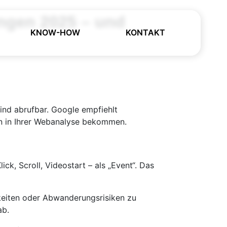
ungen 2025 – und
KNOW-HOW
KONTAKT
sind abrufbar. Google empfiehlt
n in Ihrer Webanalyse bekommen.
ck, Scroll, Video­start – als „Event“. Das
keiten oder Abwanderungs­risiken zu
ab.