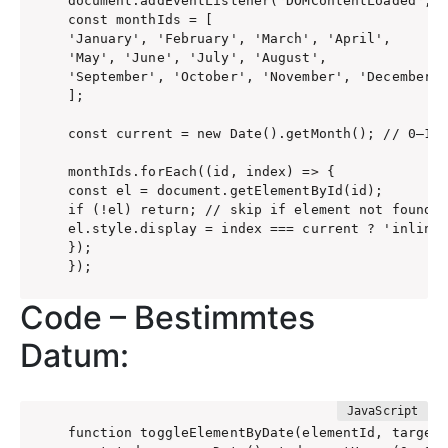
document.addEventListener('DOMContentLoaded', (
const monthIds = [

'January', 'February', 'March', 'April',

'May', 'June', 'July', 'August',

'September', 'October', 'November', 'December'

];

const current = new Date().getMonth(); // 0–11

monthIds.forEach((id, index) => {

const el = document.getElementById(id);

if (!el) return; // skip if element not found

el.style.display = index === current ? 'inline'
});

});
Code – Bestimmtes
Datum:
function toggleElementByDate(elementId, targetD