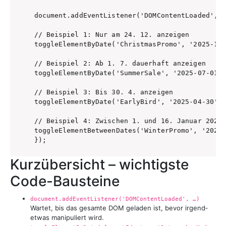
document.addEventListener('DOMContentLoaded', (
// Beispiel 1: Nur am 24. 12. anzeigen

toggleElementByDate('ChristmasPromo', '2025-12-
// Beispiel 2: Ab 1. 7. dauerhaft anzeigen

toggleElementByDate('SummerSale', '2025-07-01',
// Beispiel 3: Bis 30. 4. anzeigen

toggleElementByDate('EarlyBird', '2025-04-30', 
// Beispiel 4: Zwischen 1. und 16. Januar 2025 
toggleElementBetweenDates('WinterPromo', '2025-
});
Kurzübersicht – wichtigste
Code-Bausteine
document.addEventListener('DOMContentLoaded', …)
Wartet, bis das gesamte DOM geladen ist, bevor irgend­
etwas manipuliert wird.