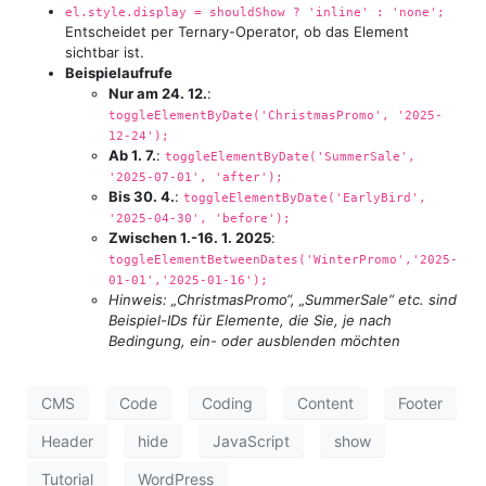
el.style.display = shouldShow ? 'inline' : 'none';
Entscheidet per Ternary-Operator, ob das Element
sichtbar ist.
Beispielaufrufe
Nur am 24. 12.
:
toggleElementByDate('ChristmasPromo', '2025-
12-24');
Ab 1. 7.
:
toggleElementByDate('SummerSale',
'2025-07-01', 'after');
Bis 30. 4.
:
toggleElementByDate('EarlyBird',
'2025-04-30', 'before');
Zwischen 1.-16. 1. 2025
:
toggleElementBetweenDates('WinterPromo','2025-
01-01','2025-01-16');
Hinweis: „ChristmasPromo“, „SummerSale“ etc. sind
Beispiel-IDs für Elemente, die Sie, je nach
Bedingung, ein- oder ausblenden möchten
CMS
Code
Coding
Content
Footer
Header
hide
JavaScript
show
Tutorial
WordPress