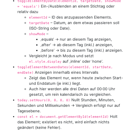
toggleElementByDate(elementId, targetDate, showMode
Ein-/Ausblenden an einem Stichtag oder
= 'equals')
relativ dazu
– ID des anzupassenden Elements.
elementId
– Datum, an dem etwas passieren soll
targetDate
(ISO-String oder Date).
–
showMode
‚equals‘ → nur an diesem Tag anzeigen,
‚after‘ → ab diesem Tag (inkl.) anzeigen,
‚before‘ → bis zu diesem Tag (inkl.) anzeigen.
Vergleicht je nach Modus und setzt
auf ‚inline‘ oder ’none‘.
el.style.display
toggleElementBetweenDates(elementId, startDate,
Anzeigen innerhalb eines Intervalls
endDate)
Zeigt das Element nur, wenn heute zwischen Start-
und Enddatum (je inkl.) liegt.
Auch hier werden alle drei Daten auf 00:00 Uhr
gesetzt, um rein kalendarisch zu vergleichen.
Nullt Stunden, Minuten,
today.setHours(0, 0, 0, 0)
Sekunden und Millisekunden → Vergleich erfolgt nur auf
Tages­ebene.
Holt
const el = document.getElementById(elementId)
das Element; existiert es nicht, wird einfach nichts
geändert (keine Fehler).