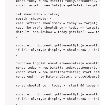
const today = new Date(); today.setHours(0, 0, 
const target = new Date(targetDate); target.set
let shouldShow = false;

switch (showMode) {

case 'after': shouldShow = today >= target; bre
case 'before': shouldShow = today <= target; br
default: shouldShow = today.getTime() === targe
}

const el = document.getElementById(elementId);

if (el) el.style.display = shouldShow ? 'inline
}

function toggleElementBetweenDates(elementId, s
const today = new Date(); today.setHours(0, 0, 
const start = new Date(startDate); start.setHou
const end = new Date(endDate); end.setHours(0, 
const shouldShow = today >= start && today <= e
const el = document.getElementById(elementId);

if (el) el.style.display = shouldShow ? 'inline
}
