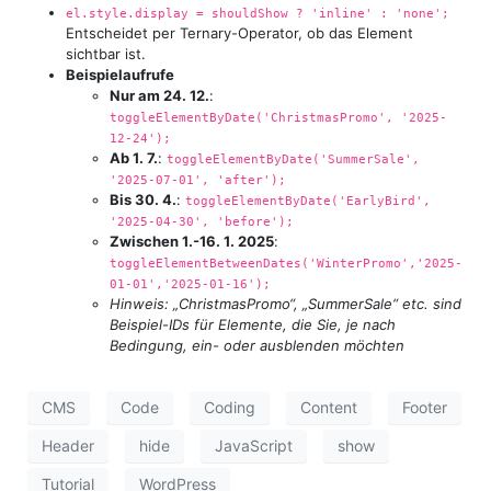
el.style.display = shouldShow ? 'inline' : 'none';
Entscheidet per Ternary-Operator, ob das Element
sichtbar ist.
Beispielaufrufe
Nur am 24. 12.
:
toggleElementByDate('ChristmasPromo', '2025-
12-24');
Ab 1. 7.
:
toggleElementByDate('SummerSale',
'2025-07-01', 'after');
Bis 30. 4.
:
toggleElementByDate('EarlyBird',
'2025-04-30', 'before');
Zwischen 1.-16. 1. 2025
:
toggleElementBetweenDates('WinterPromo','2025-
01-01','2025-01-16');
Hinweis: „ChristmasPromo“, „SummerSale“ etc. sind
Beispiel-IDs für Elemente, die Sie, je nach
Bedingung, ein- oder ausblenden möchten
CMS
Code
Coding
Content
Footer
Header
hide
JavaScript
show
Tutorial
WordPress