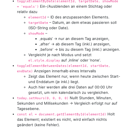
toggleElementByDate(elementId, targetDate, showMode
Ein-/Ausblenden an einem Stichtag oder
= 'equals')
relativ dazu
– ID des anzupassenden Elements.
elementId
– Datum, an dem etwas passieren soll
targetDate
(ISO-String oder Date).
–
showMode
‚equals‘ → nur an diesem Tag anzeigen,
‚after‘ → ab diesem Tag (inkl.) anzeigen,
‚before‘ → bis zu diesem Tag (inkl.) anzeigen.
Vergleicht je nach Modus und setzt
auf ‚inline‘ oder ’none‘.
el.style.display
toggleElementBetweenDates(elementId, startDate,
Anzeigen innerhalb eines Intervalls
endDate)
Zeigt das Element nur, wenn heute zwischen Start-
und Enddatum (je inkl.) liegt.
Auch hier werden alle drei Daten auf 00:00 Uhr
gesetzt, um rein kalendarisch zu vergleichen.
Nullt Stunden, Minuten,
today.setHours(0, 0, 0, 0)
Sekunden und Millisekunden → Vergleich erfolgt nur auf
Tages­ebene.
Holt
const el = document.getElementById(elementId)
das Element; existiert es nicht, wird einfach nichts
geändert (keine Fehler).