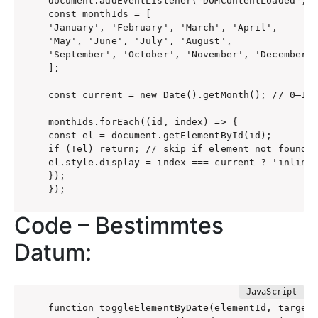
document.addEventListener('DOMContentLoaded', (
const monthIds = [

'January', 'February', 'March', 'April',

'May', 'June', 'July', 'August',

'September', 'October', 'November', 'December'

];

const current = new Date().getMonth(); // 0–11

monthIds.forEach((id, index) => {

const el = document.getElementById(id);

if (!el) return; // skip if element not found

el.style.display = index === current ? 'inline'
});

});
Code – Bestimmtes
Datum:
function toggleElementByDate(elementId, targetD