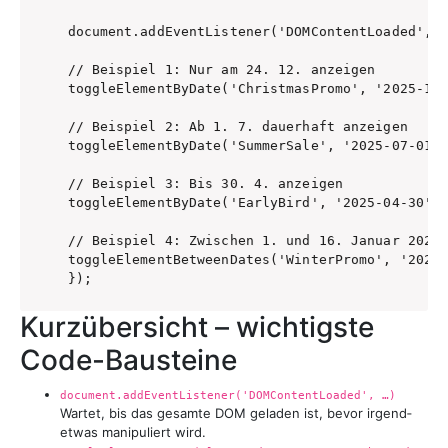
document.addEventListener('DOMContentLoaded', (
// Beispiel 1: Nur am 24. 12. anzeigen

toggleElementByDate('ChristmasPromo', '2025-12-
// Beispiel 2: Ab 1. 7. dauerhaft anzeigen

toggleElementByDate('SummerSale', '2025-07-01',
// Beispiel 3: Bis 30. 4. anzeigen

toggleElementByDate('EarlyBird', '2025-04-30', 
// Beispiel 4: Zwischen 1. und 16. Januar 2025 
toggleElementBetweenDates('WinterPromo', '2025-
});
Kurzübersicht – wichtigste
Code-Bausteine
document.addEventListener('DOMContentLoaded', …)
Wartet, bis das gesamte DOM geladen ist, bevor irgend­
etwas manipuliert wird.