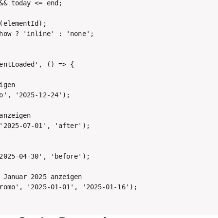
&& today <= end;

(elementId);

how ? 'inline' : 'none';

entLoaded', () => {

gen

o', '2025-12-24');

nzeigen

'2025-07-01', 'after');

2025-04-30', 'before');

 Januar 2025 anzeigen

romo', '2025-01-01', '2025-01-16');
