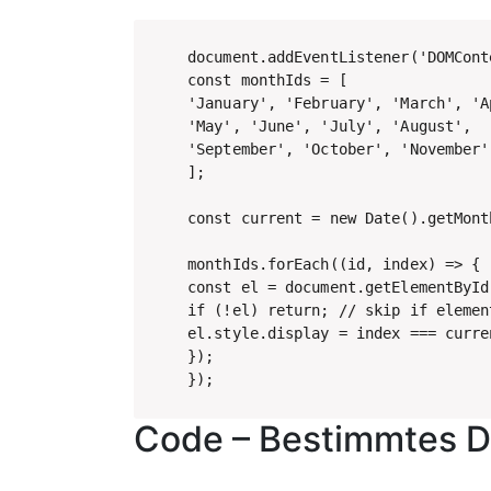
document.addEventListener('DOMCont
const monthIds = [

'January', 'February', 'March', 'Ap
'May', 'June', 'July', 'August',

'September', 'October', 'November'
];

const current = new Date().getMont
monthIds.forEach((id, index) => {

const el = document.getElementById(
if (!el) return; // skip if elemen
el.style.display = index === curre
});

});
Code – Bestimmtes 