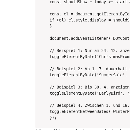
const shouldShow = today >= start 
const el = document.getElementById
if (el) el.style.display = shouldS
}

document.addEventListener('DOMCont
// Beispiel 1: Nur am 24. 12. anzei
toggleElementByDate('ChristmasProm
// Beispiel 2: Ab 1. 7. dauerhaft a
toggleElementByDate('SummerSale', 
// Beispiel 3: Bis 30. 4. anzeigen

toggleElementByDate('EarlyBird', '
// Beispiel 4: Zwischen 1. und 16.
toggleElementBetweenDates('WinterP
});