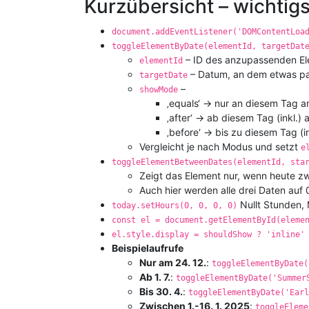
Kurzübersicht – wichtig
document.addEventListener('DOMContentLoa
toggleElementByDate(elementId, targetDat
– ID des anzupassenden El
elementId
– Datum, an dem etwas pass
targetDate
–
showMode
‚equals‘ → nur an diesem Tag a
‚after‘ → ab diesem Tag (inkl.) 
‚before‘ → bis zu diesem Tag (i
Vergleicht je nach Modus und setzt
e
toggleElementBetweenDates(elementId, sta
Zeigt das Element nur, wenn heute zwi
Auch hier werden alle drei Daten auf 
Nullt Stunden, 
today.setHours(0, 0, 0, 0)
const el = document.getElementById(eleme
el.style.display = shouldShow ? 'inline'
Beispielaufrufe
Nur am 24. 12.
:
toggleElementByDate(
Ab 1. 7.
:
toggleElementByDate('Summer
Bis 30. 4.
:
toggleElementByDate('Earl
Zwischen 1.-16. 1. 2025
:
toggleEleme