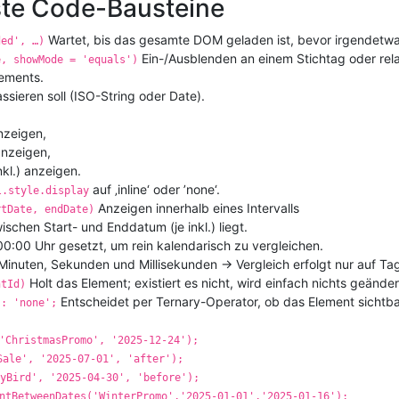
ste Code-Bausteine
Wartet, bis das gesamte DOM geladen ist, bevor irgend­etwas
ded', …)
Ein-/Ausblenden an einem Stichtag oder rel
e, showMode = 'equals')
ements.
ieren soll (ISO-String oder Date).
nzeigen,
anzeigen,
nkl.) anzeigen.
auf ‚inline‘ oder ’none‘.
l.style.display
Anzeigen innerhalb eines Intervalls
rtDate, endDate)
schen Start- und Enddatum (je inkl.) liegt.
00:00 Uhr gesetzt, um rein kalendarisch zu vergleichen.
Minuten, Sekunden und Millisekunden → Vergleich erfolgt nur auf Ta
Holt das Element; existiert es nicht, wird einfach nichts geändert
ntId)
Entscheidet per Ternary-Operator, ob das Element sichtbar
 : 'none';
'ChristmasPromo', '2025-12-24');
Sale', '2025-07-01', 'after');
yBird', '2025-04-30', 'before');
ntBetweenDates('WinterPromo','2025-01-01','2025-01-16');