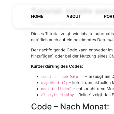
Tutorial: Inhalte au
HOME
ABOUT
POR
Dieses Tutorial zeigt, wie Inhalte automat
natürlich auch auf ein bestimmtes Datum/
Der nachfolgende Code kann entweder im 
hinzufügen) oder bei der Nutzung eines CM
Kurzerklärung des Codes:
– erzeugt ein 
const d = new Date();
– liefert den aktuellen 
d.getMonth();
– entspricht dem Mon
monthIds[index]
– “inline” zeigt das 
el.style.display
Code – Nach Monat: