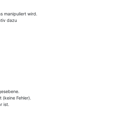
 manipuliert wird.
ativ dazu
ges­ebene.
 (keine Fehler).
 ist.