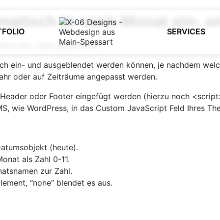
tomatisch je nach Monat ein- 
TFOLIO
SERVICES
isch ein- und ausgeblendet werden können, je nachdem welch
Jahr oder auf Zeiträume angepasst werden.
Header oder Footer eingefügt werden (hierzu noch <scrip
S, wie WordPress, in das Custom JavaScript Feld Ihres The
Datumsobjekt (heute).
Monat als Zahl 0-11.
atsnamen zur Zahl.
Element, “none” blendet es aus.