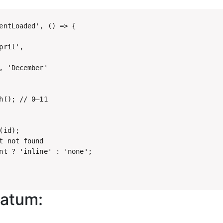
entLoaded', () => {

ril',

, 'December'

h(); // 0–11

id);

t not found

nt ? 'inline' : 'none';

Datum: